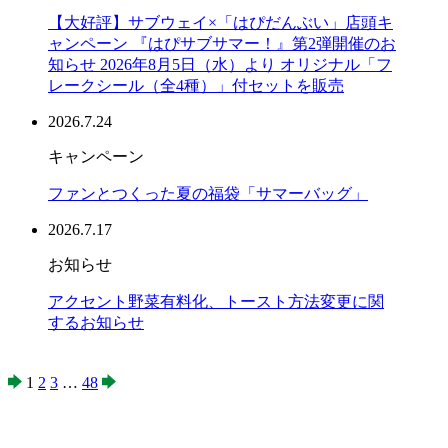
【大好評】サブウェイ×「はぴだんぶい」店頭キ
ャンペーン 『はぴサブサマー！』第2弾開催のお
知らせ 2026年8月5日（水）より オリジナル「フ
レークシール（全4種）」付セットを販売
2026.7.24
キャンペーン
ファンとつくった夏の福袋「サマーバッグ」
2026.7.17
お知らせ
アクセント野菜有料化、トースト方法変更に関
するお知らせ
1
2
3
…
48