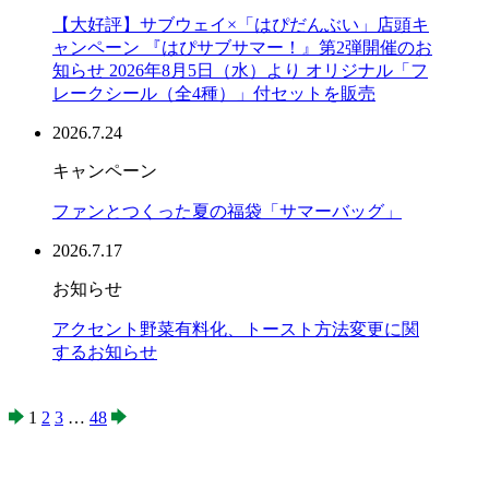
【大好評】サブウェイ×「はぴだんぶい」店頭キ
ャンペーン 『はぴサブサマー！』第2弾開催のお
知らせ 2026年8月5日（水）より オリジナル「フ
レークシール（全4種）」付セットを販売
2026.7.24
キャンペーン
ファンとつくった夏の福袋「サマーバッグ」
2026.7.17
お知らせ
アクセント野菜有料化、トースト方法変更に関
するお知らせ
1
2
3
…
48