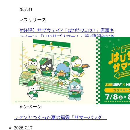
2026.7.31
プレスリリース
【大好評】サブウェイ×「はぴだんぶい」店頭キ
ャンペーン 『はぴサブサマー！』第2弾開催のお
知らせ 2026年8月5日（水）より オリジナル「フ
レークシール（全4種）」付セットを販売
2026.7.29
お知らせ
「令和8年熊本地震」の影響による一部店舗営業
休止のお知らせ
2026.7.24
キャンペーン
ファンとつくった夏の福袋「サマーバッグ」
2026.7.17