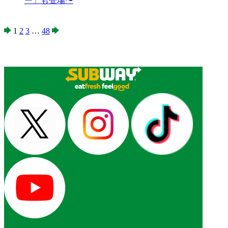
ー」も登場〜
1
2
3
…
48