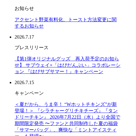
お知らせ
アクセント野菜有料化、トースト方法変更に関
するお知らせ
2026.7.17
プレスリリース
【第1弾オリジナルグッズ 再入荷予定のお知ら
せ】 サブウェイ×「はぴだんぶい」コラボレーシ
ョン 『はぴサブサマー！』キャンペーン
2026.7.15
キャンペーン
＜夏だから、うま辛！ “Wホットチキンズ”が新
登場！＞ 『シラチャーグリチキチーズ』『タン
ドリーチキン』 2026年7月22日（水）より全国で
期間限定発売 〜ファンと共同制作した夏の福袋
「サマーバッグ」、爽快な「ミントアイスティ