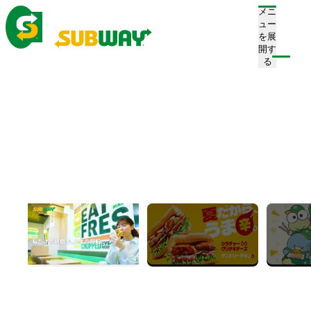
メニ
ュー
を展
開す
注文/店舗を探す
る
ホーム
お知らせ一覧
プレスリリース
News
プレスリリース
すべて
プレスリリース
お知らせ
キャンペーン
新店舗情報