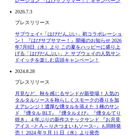
レーション 『はぴサブサマー！』キャンペーン
2026.7.3
プレスリリース
サブウェイ×「はぴだんぶい」初コラボレーショ
ン！ 『はぴサブサマー！』開催のお知らせ 2026
年7月8日（水）より この夏をハッピーに盛り上
げる「はぴだんぶい」と サブウェイの人気サン
ドイッチを楽しむ店頭キャンペーン！
2024.8.28
プレスリリース
月見など、秋を感じるサンドが新登場！人気の
タルタルソースを秋らしくスモークの香りを加
えアレンジ！濃厚な燻タルを添えた 3 種のサン
ド 『燻タル BLT』『燻タルえび』『燻タルてり
焼き』 4 年ぶりの新作スナックサンド 『お月見
アイス ~とろ～りさつまいもソース~』も同時発
売！ 2024 年 9 月 11 日（水）より発売