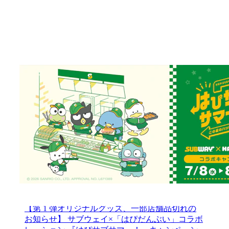
2026.7.31
プレスリリース
【大好評】サブウェイ×「はぴだんぶい」店頭キ
ャンペーン 『はぴサブサマー！』第2弾開催のお
知らせ 2026年8月5日（水）より オリジナル「フ
レークシール（全4種）」付セットを販売
2026.7.17
プレスリリース
【第1弾オリジナルグッズ 再入荷予定のお知ら
せ】 サブウェイ×「はぴだんぶい」コラボレーシ
ョン 『はぴサブサマー！』キャンペーン
2026.7.10
プレスリリース
【第 1 弾オリジナルグッズ、一部店舗品切れの
お知らせ】 サブウェイ×「はぴだんぶい」コラボ