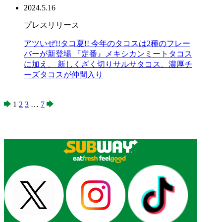
2024.5.16
プレスリリース
アツいぜ!!タコ夏!! 今年のタコスは2種のフレー
バーが新登場 『定番』メキシカンミートタコス
に加え、 新しくざく切りサルサタコス、濃厚チ
ーズタコスが仲間入り
1
2
3
…
7