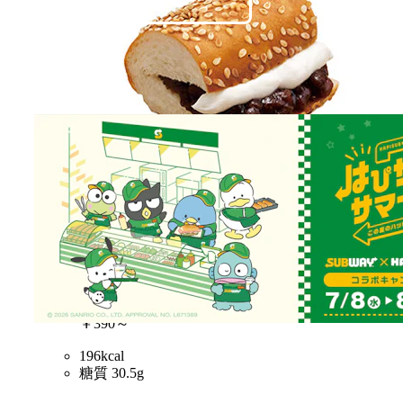
あんこ＆マスカルポーネ
単品
￥250
ドリンクSセット価格
￥390～
196kcal
糖質 30.5g