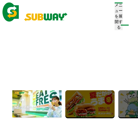
メニ
ュー
を展
開す
注文/店舗を探す
る
ホーム
サブウェイについて
What’s SUBWAY
サブウェイについて