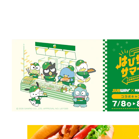
はぴサブサマー！（第２弾）