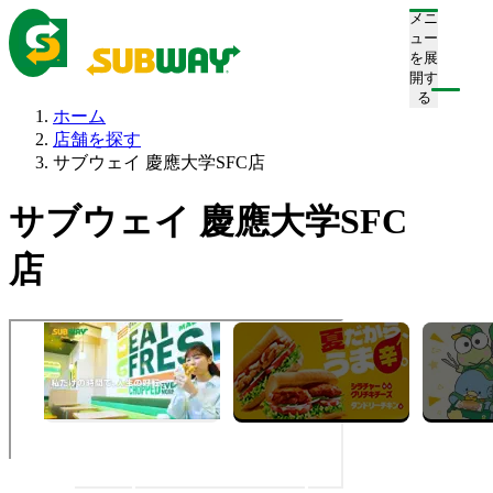
メニ
ュー
を展
開す
る
ホーム
店舗を探す
サブウェイ 慶應大学SFC店
サブウェイ 慶應大学SFC
店