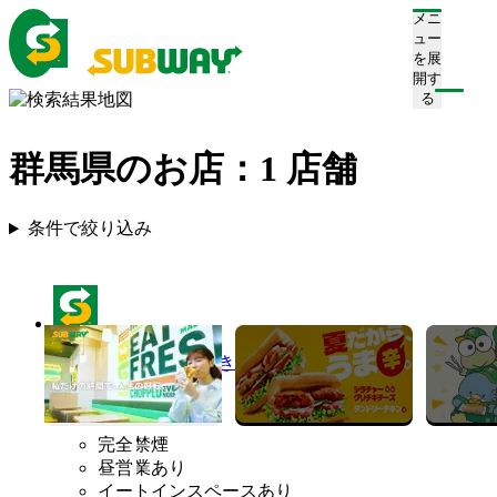
メニ
ュー
を展
開す
る
群馬県のお店：
1
店舗
条件で絞り込み
サブウェイ 前橋けやきウォーク店
営業終了
完全禁煙
昼営業あり
イートインスペースあり