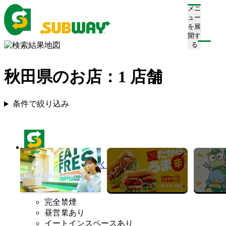
メニ
ュー
を展
開す
る
秋田県のお店：
1
店舗
条件で絞り込み
サブウェイ 秋田いとく新国道店
営業終了
完全禁煙
昼営業あり
イートインスペースあり