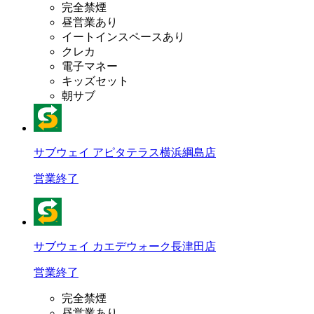
完全禁煙
昼営業あり
イートインスペースあり
クレカ
電子マネー
キッズセット
朝サブ
サブウェイ アピタテラス横浜綱島店
営業終了
サブウェイ カエデウォーク長津田店
営業終了
完全禁煙
昼営業あり