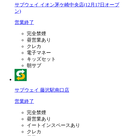
サブウェイ イオン茅ケ崎中央店(12月17日オープ
ン)
営業終了
完全禁煙
昼営業あり
クレカ
電子マネー
キッズセット
朝サブ
サブウェイ 藤沢駅南口店
営業終了
完全禁煙
昼営業あり
イートインスペースあり
クレカ