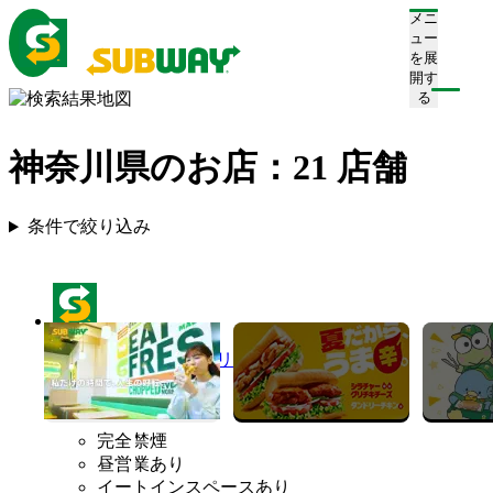
メニ
ュー
を展
開す
る
神奈川県のお店：
21
店舗
条件で絞り込み
サブウェイ グランツリー武蔵小杉店
営業終了
完全禁煙
昼営業あり
イートインスペースあり