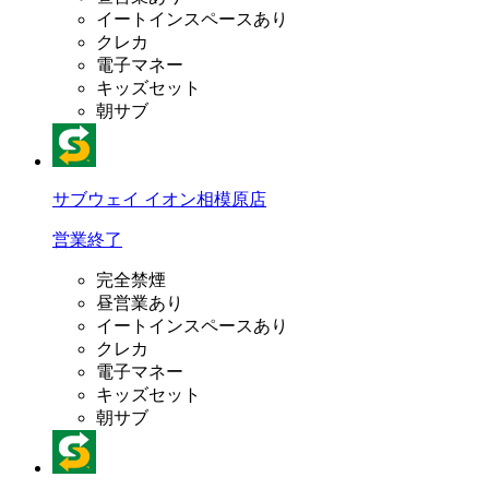
イートインスペースあり
クレカ
電子マネー
キッズセット
朝サブ
サブウェイ イオン相模原店
営業終了
完全禁煙
昼営業あり
イートインスペースあり
クレカ
電子マネー
キッズセット
朝サブ