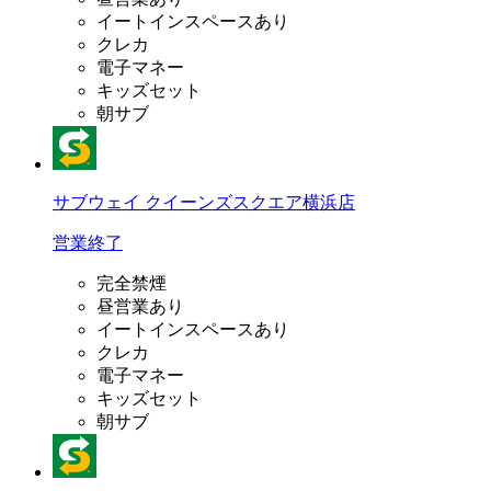
イートインスペースあり
クレカ
電子マネー
キッズセット
朝サブ
サブウェイ クイーンズスクエア横浜店
営業終了
完全禁煙
昼営業あり
イートインスペースあり
クレカ
電子マネー
キッズセット
朝サブ