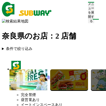
メニ
ュー
を展
開す
る
奈良県のお店：
2
店舗
条件で絞り込み
サブウェイ 近鉄西大寺駅前店
営業終了
完全禁煙
昼営業あり
イートインスペースあり