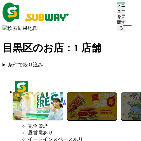
メニ
ュー
を展
開す
る
目黒区のお店：
1
店舗
条件で絞り込み
サブウェイ 自由が丘店
営業中
完全禁煙
昼営業あり
イートインスペースあり