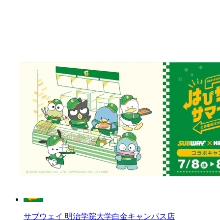
クレカ
電子マネー
キッズセット
朝サブ
サブウェイ 芝大門ファミリーマート店
定休日
完全禁煙
昼営業あり
イートインスペースあり
クレカ
電子マネー
キッズセット
朝サブ
サブウェイ 明治学院大学白金キャンパス店