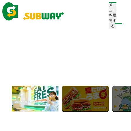
メニ
ュー
を展
開す
る
港区のお店：
4
店舗
条件で絞り込み
サブウェイ 赤坂メトロピア店
営業終了
完全禁煙
昼営業あり
イートインスペースあり