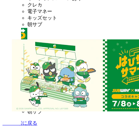
クレカ
電子マネー
キッズセット
朝サブ
サブウェイ イオン板橋店
営業中
完全禁煙
昼営業あり
イートインスペースあり
クレカ
電子マネー
キッズセット
朝サブ
店舗検索に戻る