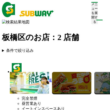
メニ
ュー
を展
開す
る
板橋区のお店：
2
店舗
条件で絞り込み
サブウェイ 帝京大学板橋キャンパス店
営業終了
完全禁煙
昼営業あり
イートインスペースあり