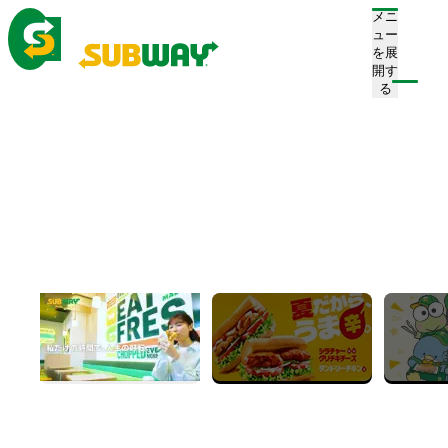
メニ
ュー
を展
開す
る
奈良県のお店：
2
店舗
条件で絞り込み
サブウェイ 近鉄西大寺駅前店
営業終了
完全禁煙
昼営業あり
イートインスペースあり