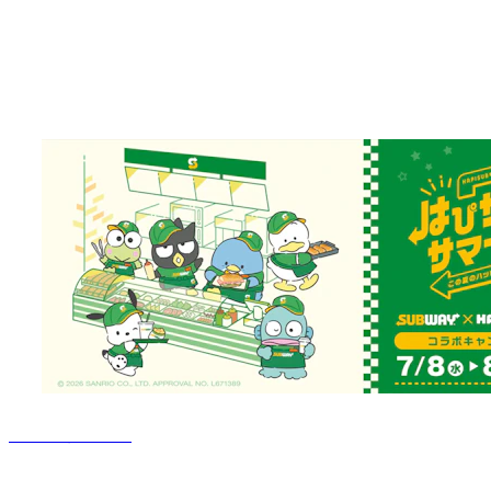
クレカ
電子マネー
キッズセット
朝サブ
サブウェイ パラディ学園前店
営業終了
完全禁煙
昼営業あり
イートインスペースあり
クレカ
電子マネー
キッズセット
朝サブ
店舗検索に戻る