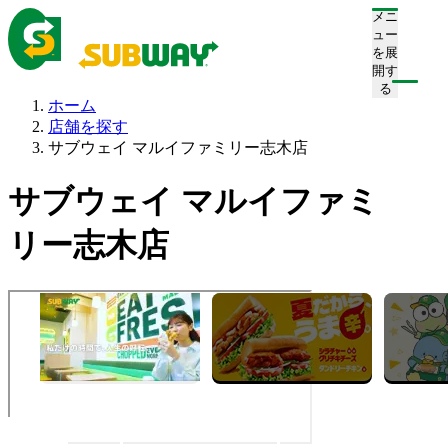
メニ
ュー
を展
開す
る
ホーム
店舗を探す
サブウェイ マルイファミリー志木店
サブウェイ マルイファミ
リー志木店