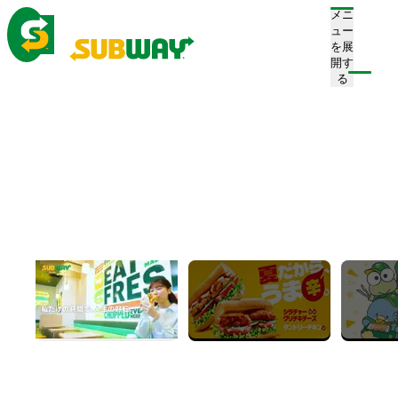
メニ
ュー
を展
開す
る
ホーム
店舗を探す
サブウェイ OBPツイン21店
サブウェイ OBPツイン21
店