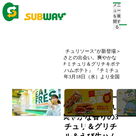
メニ
ュー
を展
開す
注文/店舗を探す
る
ホーム
お知らせ一覧
＜サブウェイ初！"チミチュリソース"が新登場＞
この春、新しいおいしさとの出会い。爽やかな
香りの3種のサンド 『チミチュリ＆グリチキポテ
ト』 『バジル＆えび生ハムポテト』 『チミチュ
リ＆BLTポテト』 2026年3月18日（水）より全国
で期間限定発売
＜サブウェイ初！"チミチュリソー
ス"が新登場＞ この春、新しいおい
しさとの出会い。爽やかな香りの3
種のサンド 『チミチュリ＆グリチ