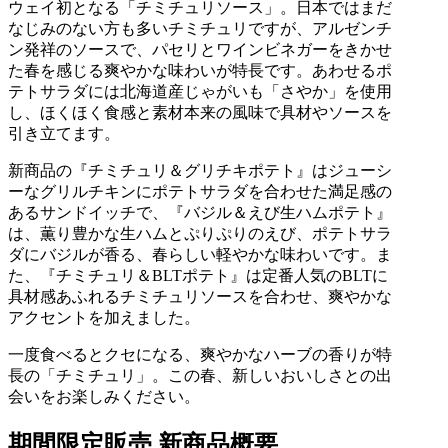
ウェイ初となる「チミチュリソース」。日本ではまだ
なじみのない方も多いチミチュリですが、アルゼンチ
ン発祥のソースで、パセリとワインビネガーをきかせ
た春を感じる爽やかな味わいが特長です。あわせるポ
テトサラダには北海道産じゃがいも「さやか」を使用
し、ほくほく食感と素材本来の風味で具材やソースを
引き立てます。
新商品の『チミチュリ＆グリチキポテト』はジューシ
ーなグリルチキンにポテトサラダを合わせた満足感の
あるサンドイッチで、『バジル＆えび生ハムポテト』
は、薫り豊かな生ハムとぷりぷりのえび、ポテトサラ
ダにバジルが香る、春らしい軽やかな味わいです。ま
た、『チミチュリ＆BLTポテト』は定番人気のBLTに
具材感あふれるチミチュリソースを合わせ、爽やかな
アクセントを加えました。
一度食べるとクセになる、爽やかなハーブの香りが特
長の「チミチュリ」。この春、新しいおいしさとの出
会いをお楽しみください。
期間限定販売 新商品概要