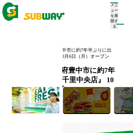
メニ
ュー
を展
開す
注文/店舗を探す
る
ホーム
お知らせ一覧
サブウェイが大阪府豊中市に約7年半ぶりに出
店！ 『千里中央店』 10月6日（月）オープン
サブウェイが大阪府豊中市に約7年
半ぶりに出店！ 『千里中央店』 10
月6日（月）オープン
2025.09.30
新店舗情報