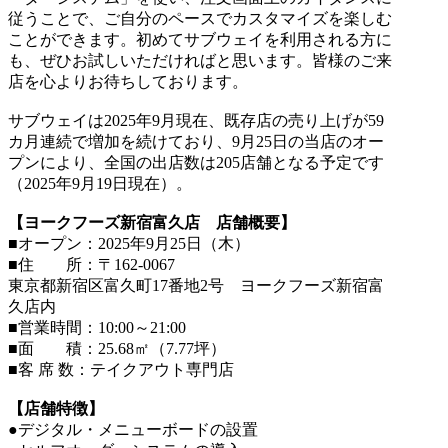
従うことで、ご自分のペースでカスタマイズを楽しむ
ことができます。初めてサブウェイを利用される方に
も、ぜひお試しいただければと思います。皆様のご来
店を心よりお待ちしております。
サブウェイは2025年9月現在、既存店の売り上げが59
カ月連続で増加を続けており、9月25日の当店のオー
プンにより、全国の出店数は205店舗となる予定です
（2025年9月19日現在）。
【ヨークフーズ新宿富久店 店舗概要】
■オープン：2025年9月25日（木）
■住 所：〒162-0067
東京都新宿区富久町17番地2号 ヨークフーズ新宿富
久店内
■営業時間：10:00～21:00
■面 積：25.68㎡（7.77坪）
■客 席 数：テイクアウト専門店
【店舗特徴】
●デジタル・メニューボードの設置