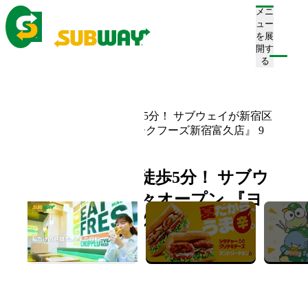
メニ
ュー
を展
開す
注文/店舗を探す
る
ホーム
お知らせ一覧
新宿御苑前駅から徒歩5分！ サブウェイが新宿区
に続々オープン 『ヨークフーズ新宿富久店』 9
月25日（木）オープン
新宿御苑前駅から徒歩5分！ サブウ
ェイが新宿区に続々オープン 『ヨ
ークフーズ新宿富久店』 9月25日
（木）オープン
2025.09.19
新店舗情報