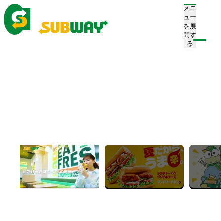
メニ
ュー
を展
開す
注文/店舗を探す
る
ホーム
お知らせ一覧
Instagramキャンペーン
Instagramキャンペーン
2025.08.25
キャンペーン
サブウェイ公式Instagramでは随時キャンペーンを実施
しています。
詳細はInstagram公式アカウントか、以下の応募要項を
ご確認ください。
Instagram公式アカウント