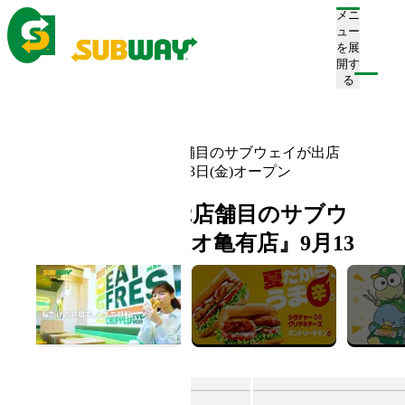
メニ
ュー
を展
開す
注文/店舗を探す
る
ホーム
お知らせ一覧
東京都・葛飾区で2店舗目のサブウェイが出店
『アリオ亀有店』9月13日(金)オープン
東京都・葛飾区で2店舗目のサブウ
ェイが出店 『アリオ亀有店』9月13
日(金)オープン
2024.09.05
新店舗情報