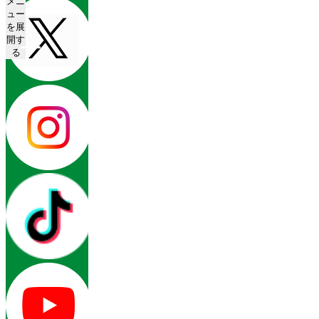
メニ
ュー
を展
開す
る