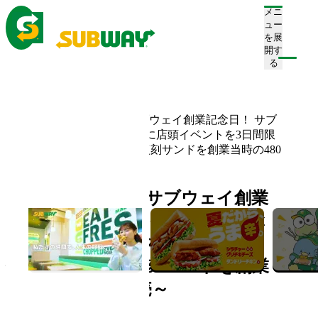
メニ
ュー
を展
開す
注文/店舗を探す
る
ホーム
お知らせ一覧
3月25日(月)は日本サブウェイ創業記念日！ サブ
ウェイ創業祭 4年ぶりに店頭イベントを3日間限
定開催！ ～創業時の復刻サンドを創業当時の480
円で販売～
3月25日(月)は日本サブウェイ創業
記念日！ サブウェイ創業祭 4年ぶ
りに店頭イベントを3日間限定開
催！ ～創業時の復刻サンドを創業
当時の480円で販売～