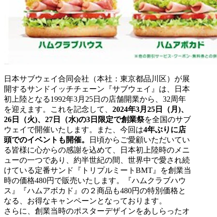
日本サブウェイ合同会社（本社：東京都品川区）が展
開するサンドイッチチェーン『サブウェイ』は、日本
初上陸となる1992年3月25日の店舗開業から、32周年
を迎えます。これを記念して、
2024年3月25日（月)、
26日（火)、27日（水)の3日限定で創業祭
を全国のサブ
ウェイで開催いたします。また、今回は
4年ぶりに店
頭でのイベントも開催。
日頃からご愛顧いただいてい
る皆様に心からの感謝を込めて、日本初上陸時のメニ
ューの一つであり、約半世紀の間、世界中で愛され続
けている定番サンド『トリプルミートBMT』を創業当
時の価格480円で販売いたします。『ハムクラブハウ
ス』『ハムアボカド』の２商品も480円の特別価格と
なる、お得なキャンペーンとなっております。
さらに、創業当時のポスターデザインをあしらったオ