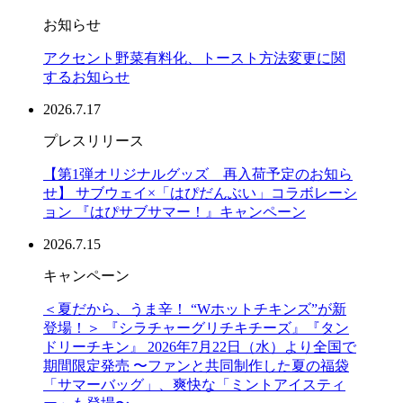
お知らせ
アクセント野菜有料化、トースト方法変更に関
するお知らせ
2026.7.17
プレスリリース
【第1弾オリジナルグッズ 再入荷予定のお知ら
せ】 サブウェイ×「はぴだんぶい」コラボレーシ
ョン 『はぴサブサマー！』キャンペーン
2026.7.15
キャンペーン
＜夏だから、うま辛！ “Wホットチキンズ”が新
登場！＞ 『シラチャーグリチキチーズ』『タン
ドリーチキン』 2026年7月22日（水）より全国で
期間限定発売 〜ファンと共同制作した夏の福袋
「サマーバッグ」、爽快な「ミントアイスティ