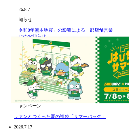
2026.8.7
お知らせ
「令和8年熊本地震」の影響による一部店舗営業
休止のお知らせ
2026.7.31
プレスリリース
【大好評】サブウェイ×「はぴだんぶい」店頭キ
ャンペーン 『はぴサブサマー！』第2弾開催のお
知らせ 2026年8月5日（水）より オリジナル「フ
レークシール（全4種）」付セットを販売
2026.7.24
キャンペーン
ファンとつくった夏の福袋「サマーバッグ」
2026.7.17