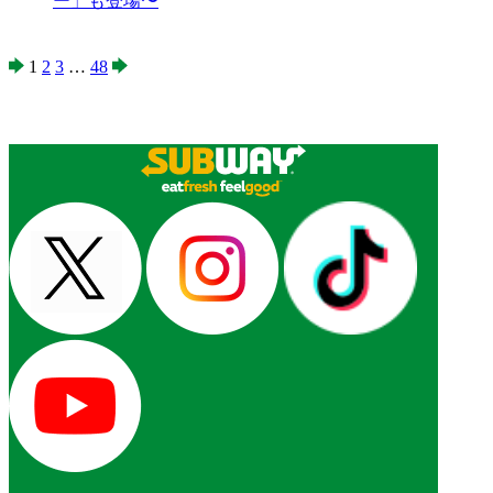
ー」も登場〜
1
2
3
…
48