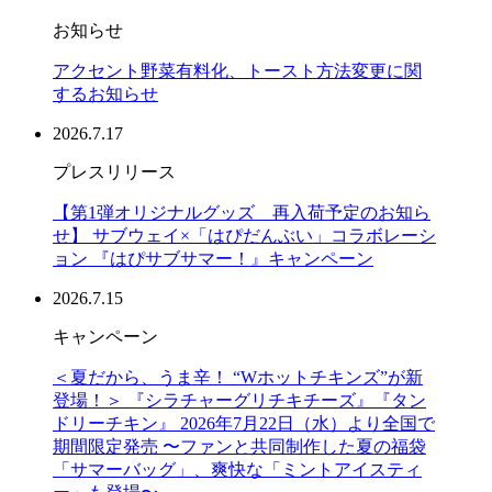
お知らせ
アクセント野菜有料化、トースト方法変更に関
するお知らせ
2026.7.17
プレスリリース
【第1弾オリジナルグッズ 再入荷予定のお知ら
せ】 サブウェイ×「はぴだんぶい」コラボレーシ
ョン 『はぴサブサマー！』キャンペーン
2026.7.15
キャンペーン
＜夏だから、うま辛！ “Wホットチキンズ”が新
登場！＞ 『シラチャーグリチキチーズ』『タン
ドリーチキン』 2026年7月22日（水）より全国で
期間限定発売 〜ファンと共同制作した夏の福袋
「サマーバッグ」、爽快な「ミントアイスティ