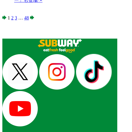
ー」も登場〜
1
2
3
…
48