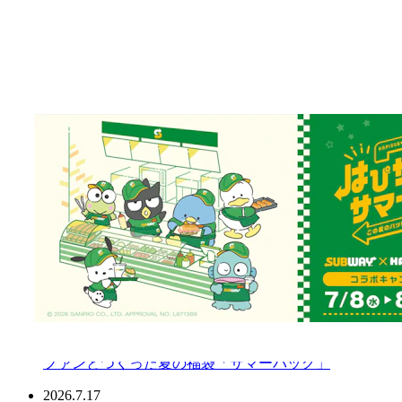
2026.7.31
プレスリリース
【大好評】サブウェイ×「はぴだんぶい」店頭キ
ャンペーン 『はぴサブサマー！』第2弾開催のお
知らせ 2026年8月5日（水）より オリジナル「フ
レークシール（全4種）」付セットを販売
2026.7.29
お知らせ
「令和8年熊本地震」の影響による一部店舗営業
休止のお知らせ
2026.7.24
キャンペーン
ファンとつくった夏の福袋「サマーバッグ」
2026.7.17