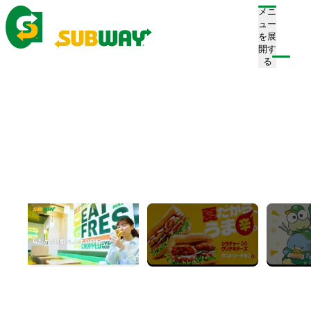
メニ
ュー
を展
開す
注文/店舗を探す
る
ホーム
お知らせ一覧
News
お知らせ
すべて
プレスリリース
お知らせ
キャンペーン
新店舗情報