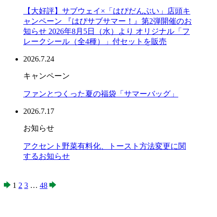
【大好評】サブウェイ×「はぴだんぶい」店頭キ
ャンペーン 『はぴサブサマー！』第2弾開催のお
知らせ 2026年8月5日（水）より オリジナル「フ
レークシール（全4種）」付セットを販売
2026.7.24
キャンペーン
ファンとつくった夏の福袋「サマーバッグ」
2026.7.17
お知らせ
アクセント野菜有料化、トースト方法変更に関
するお知らせ
1
2
3
…
48