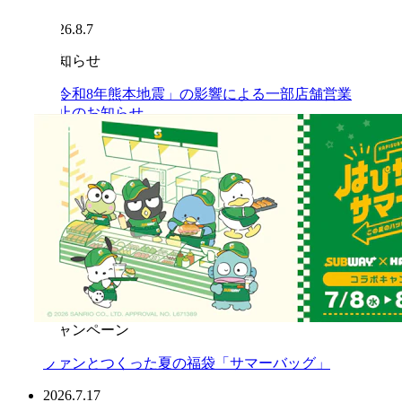
2026.8.7
お知らせ
「令和8年熊本地震」の影響による一部店舗営業
休止のお知らせ
2026.7.31
プレスリリース
【大好評】サブウェイ×「はぴだんぶい」店頭キ
ャンペーン 『はぴサブサマー！』第2弾開催のお
知らせ 2026年8月5日（水）より オリジナル「フ
レークシール（全4種）」付セットを販売
2026.7.24
キャンペーン
ファンとつくった夏の福袋「サマーバッグ」
2026.7.17