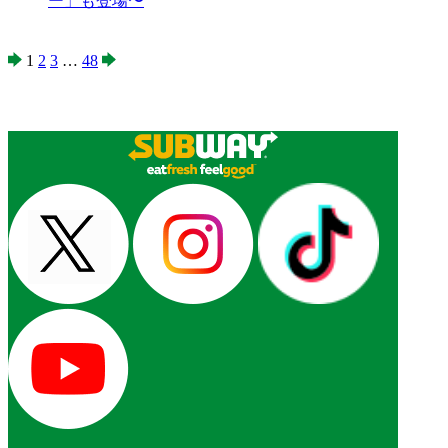
ー」も登場〜
1
2
3
…
48