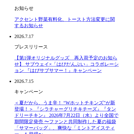
お知らせ
アクセント野菜有料化、トースト方法変更に関
するお知らせ
2026.7.17
プレスリリース
【第1弾オリジナルグッズ 再入荷予定のお知ら
せ】 サブウェイ×「はぴだんぶい」コラボレーシ
ョン 『はぴサブサマー！』キャンペーン
2026.7.15
キャンペーン
＜夏だから、うま辛！ “Wホットチキンズ”が新
登場！＞ 『シラチャーグリチキチーズ』『タン
ドリーチキン』 2026年7月22日（水）より全国で
期間限定発売 〜ファンと共同制作した夏の福袋
「サマーバッグ」、爽快な「ミントアイスティ