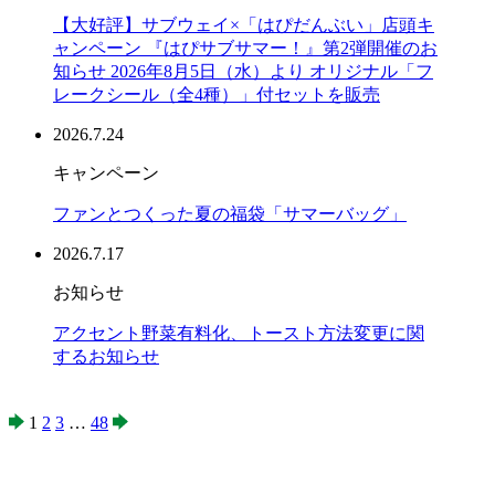
【大好評】サブウェイ×「はぴだんぶい」店頭キ
ャンペーン 『はぴサブサマー！』第2弾開催のお
知らせ 2026年8月5日（水）より オリジナル「フ
レークシール（全4種）」付セットを販売
2026.7.24
キャンペーン
ファンとつくった夏の福袋「サマーバッグ」
2026.7.17
お知らせ
アクセント野菜有料化、トースト方法変更に関
するお知らせ
1
2
3
…
48