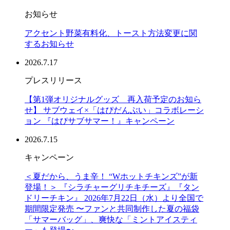
お知らせ
アクセント野菜有料化、トースト方法変更に関
するお知らせ
2026.7.17
プレスリリース
【第1弾オリジナルグッズ 再入荷予定のお知ら
せ】 サブウェイ×「はぴだんぶい」コラボレーシ
ョン 『はぴサブサマー！』キャンペーン
2026.7.15
キャンペーン
＜夏だから、うま辛！ “Wホットチキンズ”が新
登場！＞ 『シラチャーグリチキチーズ』『タン
ドリーチキン』 2026年7月22日（水）より全国で
期間限定発売 〜ファンと共同制作した夏の福袋
「サマーバッグ」、爽快な「ミントアイスティ