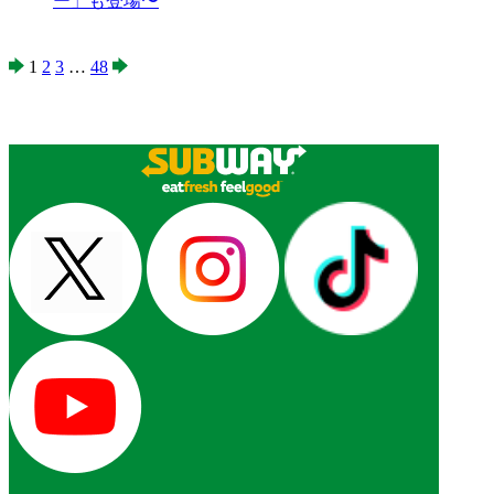
ー」も登場〜
1
2
3
…
48