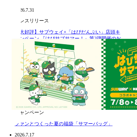
2026.7.31
プレスリリース
【大好評】サブウェイ×「はぴだんぶい」店頭キ
ャンペーン 『はぴサブサマー！』第2弾開催のお
知らせ 2026年8月5日（水）より オリジナル「フ
レークシール（全4種）」付セットを販売
2026.7.29
お知らせ
「令和8年熊本地震」の影響による一部店舗営業
休止のお知らせ
2026.7.24
キャンペーン
ファンとつくった夏の福袋「サマーバッグ」
2026.7.17