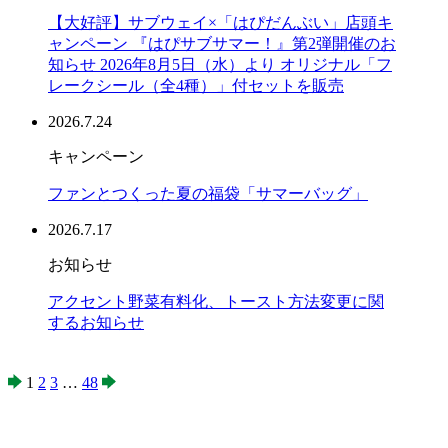
【大好評】サブウェイ×「はぴだんぶい」店頭キ
ャンペーン 『はぴサブサマー！』第2弾開催のお
知らせ 2026年8月5日（水）より オリジナル「フ
レークシール（全4種）」付セットを販売
2026.7.24
キャンペーン
ファンとつくった夏の福袋「サマーバッグ」
2026.7.17
お知らせ
アクセント野菜有料化、トースト方法変更に関
するお知らせ
1
2
3
…
48