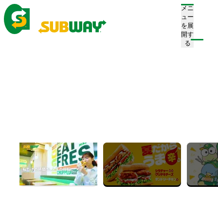
メニ
ュー
を展
開す
注文/店舗を探す
る
ホーム
お知らせ一覧
News
お知らせ
すべて
プレスリリース
お知らせ
キャンペーン
新店舗情報