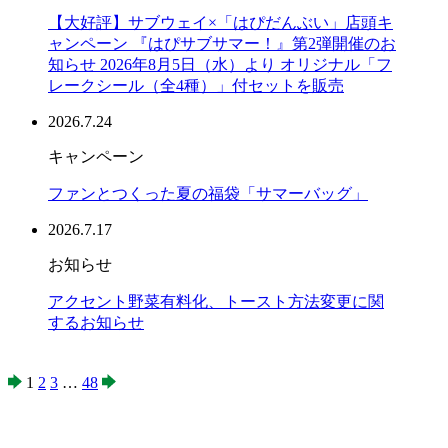
【大好評】サブウェイ×「はぴだんぶい」店頭キ
ャンペーン 『はぴサブサマー！』第2弾開催のお
知らせ 2026年8月5日（水）より オリジナル「フ
レークシール（全4種）」付セットを販売
2026.7.24
キャンペーン
ファンとつくった夏の福袋「サマーバッグ」
2026.7.17
お知らせ
アクセント野菜有料化、トースト方法変更に関
するお知らせ
1
2
3
…
48