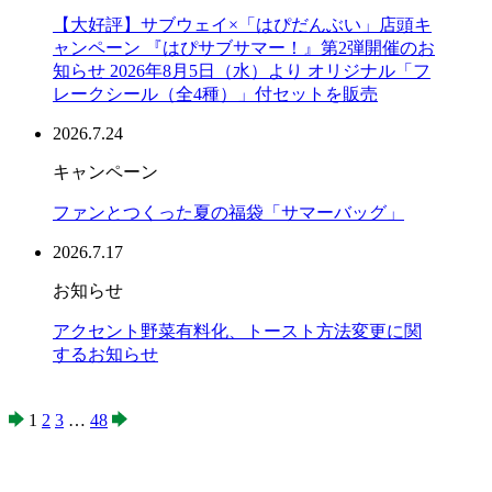
【大好評】サブウェイ×「はぴだんぶい」店頭キ
ャンペーン 『はぴサブサマー！』第2弾開催のお
知らせ 2026年8月5日（水）より オリジナル「フ
レークシール（全4種）」付セットを販売
2026.7.24
キャンペーン
ファンとつくった夏の福袋「サマーバッグ」
2026.7.17
お知らせ
アクセント野菜有料化、トースト方法変更に関
するお知らせ
1
2
3
…
48