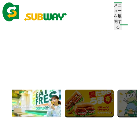
メニ
ュー
を展
開す
注文/店舗を探す
る
ホーム
お知らせ一覧
News
お知らせ
すべて
プレスリリース
お知らせ
キャンペーン
新店舗情報