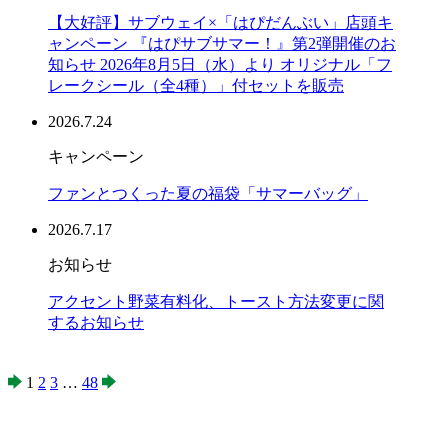
【大好評】サブウェイ×「はぴだんぶい」店頭キ
ャンペーン 『はぴサブサマー！』第2弾開催のお
知らせ 2026年8月5日（水）より オリジナル「フ
レークシール（全4種）」付セットを販売
2026.7.24
キャンペーン
ファンとつくった夏の福袋「サマーバッグ」
2026.7.17
お知らせ
アクセント野菜有料化、トースト方法変更に関
するお知らせ
1
2
3
…
48