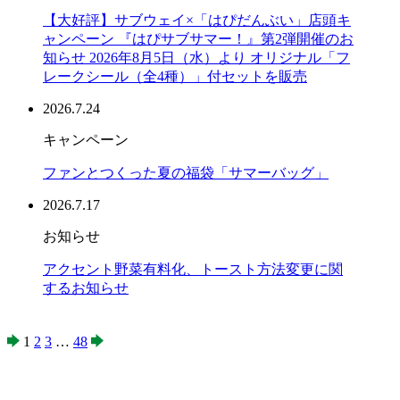
【大好評】サブウェイ×「はぴだんぶい」店頭キ
ャンペーン 『はぴサブサマー！』第2弾開催のお
知らせ 2026年8月5日（水）より オリジナル「フ
レークシール（全4種）」付セットを販売
2026.7.24
キャンペーン
ファンとつくった夏の福袋「サマーバッグ」
2026.7.17
お知らせ
アクセント野菜有料化、トースト方法変更に関
するお知らせ
1
2
3
…
48