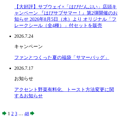
【大好評】サブウェイ×「はぴだんぶい」店頭キ
ャンペーン 『はぴサブサマー！』第2弾開催のお
知らせ 2026年8月5日（水）より オリジナル「フ
レークシール（全4種）」付セットを販売
2026.7.24
キャンペーン
ファンとつくった夏の福袋「サマーバッグ」
2026.7.17
お知らせ
アクセント野菜有料化、トースト方法変更に関
するお知らせ
1
2
3
…
48