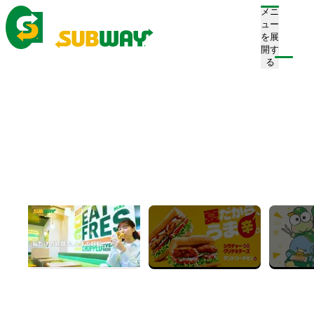
メニ
ュー
を展
開す
注文/店舗を探す
る
ホーム
お知らせ一覧
News
お知らせ
すべて
プレスリリース
お知らせ
キャンペーン
新店舗情報