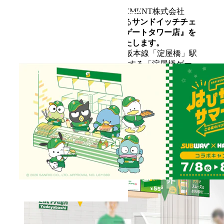
WATAMI FAST CASUAL MANAGEMENT株式会社
（本社：東京都大田区）が展開する
サンドイッチチェ
ーン「サブウェイ」は、『淀屋橋ゲートタワー店』を
2026年7月9日（木）にオープンいたします。
当店は、Osaka Metro御堂筋線・京阪本線「淀屋橋」駅
に直結し、徒歩1分の好立地に位置する「淀屋橋ゲー
トタワー」地下1階に出店いたします。