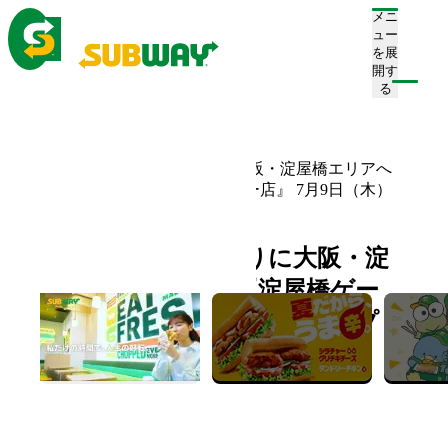
メニ
ュー
を展
開す
注文/店舗を探す
る
ホーム
お知らせ一覧
サブウェイが約8年ぶりに大阪・淀屋橋エリアへ
再出店 『淀屋橋ゲートタワー店』 7月9日（木）
オープン
サブウェイが約8年ぶりに大阪・淀
屋橋エリアへ再出店 『淀屋橋ゲー
トタワー店』 7月9日（木）オープ
ン
2026.07.02
新店舗情報