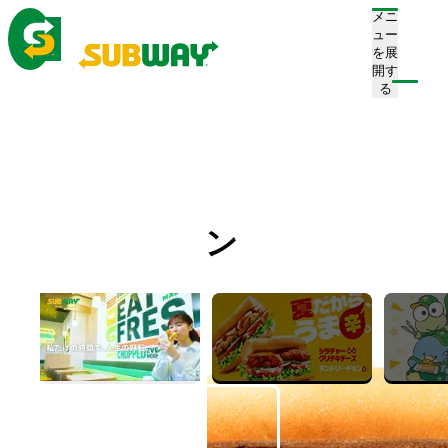
メニ
ュー
を展
開す
注文/店舗を探す
る
ホーム
メニュー
サンドイッチ
てり焼きチキン
てり焼きチキン
Teriyaki Chicken