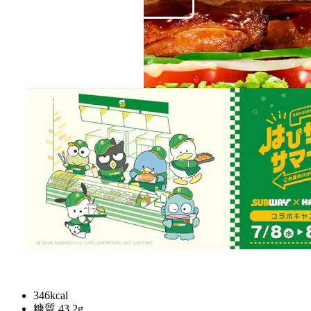
焦がしが入り、味が染みる製法で、鶏もも肉を甘辛の
てり焼きソースで仕上げました。甘辛い味わいです。
レギュラー
¥
580
346kcal
糖質 43.2g