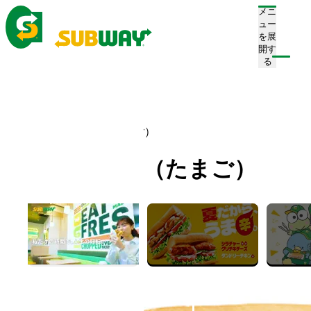
メニ
ュー
を展
開す
注文/店舗を探す
る
ホーム
メニュー
朝サブ
サンドセット（たまご）
サンドセット（たまご）
Sand Set (Egg)