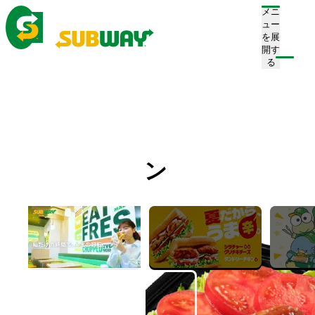
メニ
ュー
を展
開す
注文/店舗を探す
る
ホーム
メニュー
サラダ
てり焼きチキン
てり焼きチキン
Teriyaki Chicken