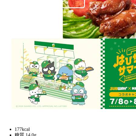
焦がしが入り、味が染みる製法で、鶏もも肉を甘辛の
てり焼きソースで仕上げました。甘辛い味わいです。
レギュラー
¥
910
177kcal
糖質 14.0g