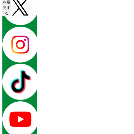
を展
開す
る