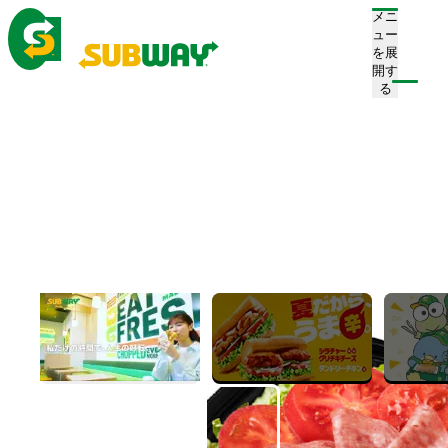
メニ
ュー
を展
開す
注文/店舗を探す
る
ホーム
メニュー
サラダ
BLT
BLT
Bacon Lettuce Tomato