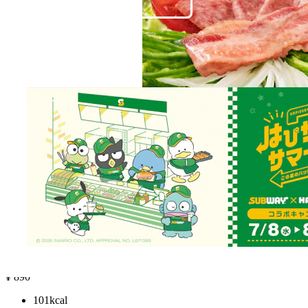
スモーク香のある豚バラ肉のベーコンと香辛料のきい
たセミドライソーセージの風味を味わえるサラダで
す。
レギュラー
¥
890
101kcal