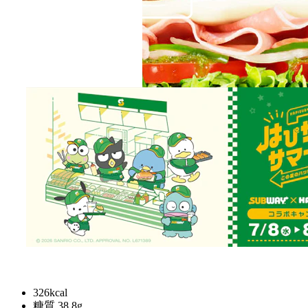
山桜のチップでスモークした薫り豊かな生ハムと、な
めらかなマスカルポーネが味わえるサンドです。
レギュラー
¥
630
326kcal
糖質 38.8g