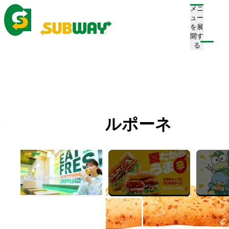
メニ
ュー
を展
開す
注文/店舗を探す
る
ホーム
メニュー
サンドイッチ
生ハムマスカルポーネ
生ハムマスカルポーネ
Smoked Ham Mascarpone