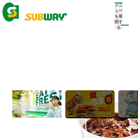
メニ
ュー
を展
開す
注文/店舗を探す
る
ホーム
メニュー
ドリンク
ペプシコーラ
ペプシコーラ
Pepsi Cola