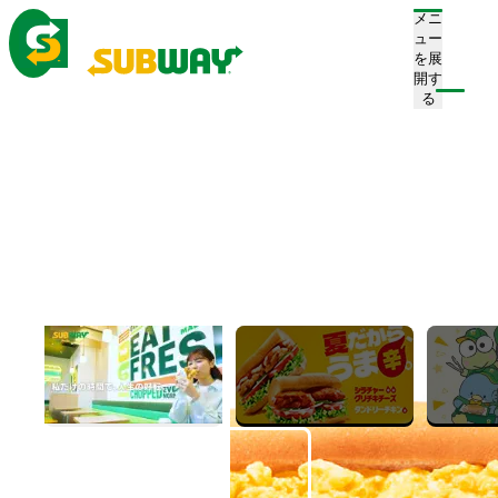
メニ
ュー
を展
開す
注文/店舗を探す
る
ホーム
メニュー
サンドイッチ
贅沢てりたま
贅沢てりたま
Teriyaki Chicken ＆ Egg