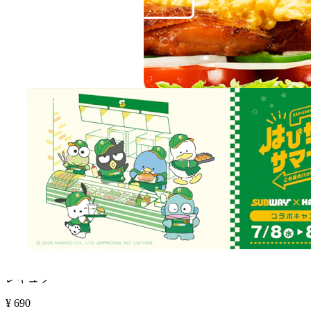
ボリューム満点！人気の照焼チキンとたまごの組合せ
は間違いなし。照焼チキンの焦がし醤油と、ふわふわ
のタマゴがベストマッチした、食欲をそそるサンドイ
ッチです。
レギュラー
¥
690