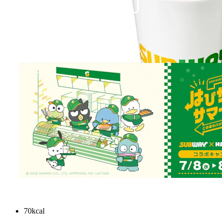
すっきりした甘みのジンジャーエールは、 サンドイッ
チによく合います。
（S）
¥
220
70kcal