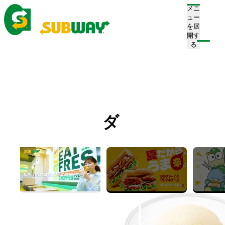
メニ
ュー
を展
開す
注文/店舗を探す
る
ホーム
メニュー
ドリンク
クリームソーダ
クリームソーダ
Cream Soda