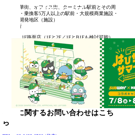
立地
繁華街、オフィス街、ターミナル駅前とその周
辺・乗換客5万人以上の駅前・大規模商業施設・
再開発地区（施設）
出店場所
1F路面店（1Fと2F／1FとB1Fも検討可能）
商業施設内単独区画
商業施設内フードコート
ターミナル駅地下街 等々
※火や油を使わないので、煙・においも気になりません。
※他業種・業態とのコラボレーションも可能です。ご相談ください。
面積
15坪から35坪
物件に関するお問い合わせはこち
ら