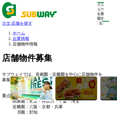
メニ
ュー
を展
開す
注文/店舗を探す
る
ホーム
企業情報
店舗物件情報
店舗物件募集
サブウェイでは、首都圏・近畿圏を中心に店舗物件を
募集しています。
重点地区
関東圏：東京・神奈川・千葉・埼玉
近畿圏：大阪・京都・兵庫
中部圏：愛知