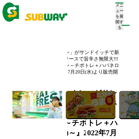
メニ
ュー
を展
開す
注文/店舗を探す
る
ホーム
お知らせ一覧
今話題の「チリコンカン」がサンドイッチで新
登場！"追い"ハバネロソースで旨辛さ無限大!!!
『チリコンカン＆チキン～チポトレ＋ハバネロ
ソース(別添)～』2022年7月20日(水)より販売開
始〜
今話題の「チリコンカン」がサン
ドイッチで新登場！"追い"ハバネ
ロソースで旨辛さ無限大!!!『チリ
コンカン＆チキン～チポトレ＋ハ
バネロソース(別添)～』2022年7月