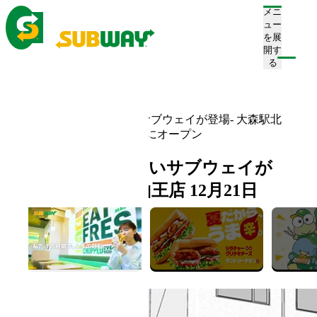
メニ
ュー
を展
開す
注文/店舗を探す
る
ホーム
お知らせ一覧
-東京・大森に新しいサブウェイが登場- 大森駅北
口山王店 12月21日(水)にオープン
-東京・大森に新しいサブウェイが
登場- 大森駅北口山王店 12月21日
(水)にオープン
2022.12.20
新店舗情報