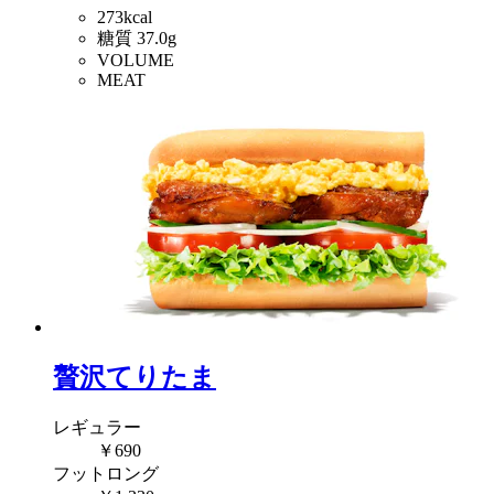
273kcal
糖質 37.0g
VOLUME
MEAT
贅沢てりたま
レギュラー
￥690
フットロング