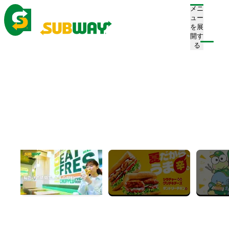
メニ
ュー
を展
開す
注文/店舗を探す
る
ホーム
メニュー
サンドイッチ
Sandwiches
サンドイッチ
すべて
期間限定
MEAT
VEGETABLES
LIGHT
VOLUME